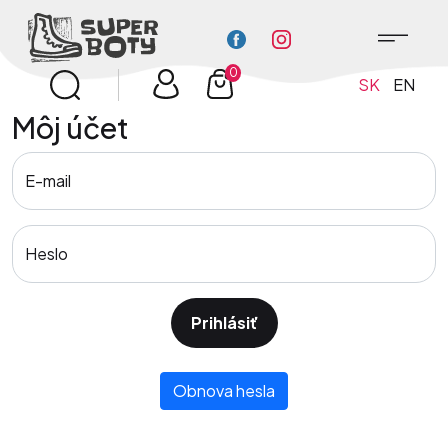
0
SK
EN
Môj účet
E-mail
Heslo
Prihlásiť
Obnova hesla