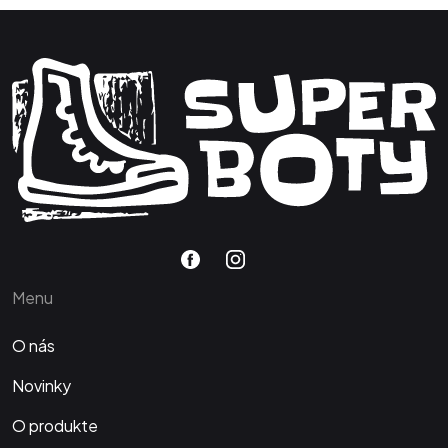
Menu
O nás
Novinky
O produkte