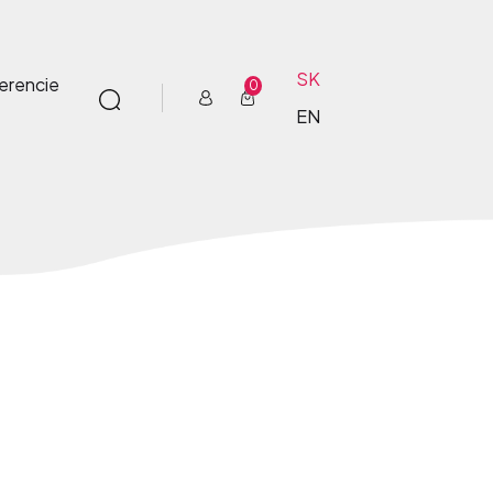
SK
erencie
0
EN