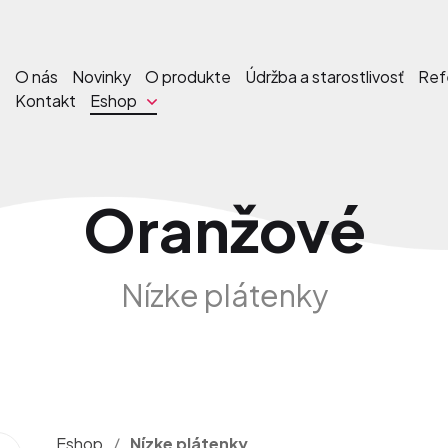
O nás
Novinky
O produkte
Údržba a starostlivosť
Ref
Kontakt
Eshop
Oranžové
Nízke plátenky
Eshop
/
Nízke plátenky