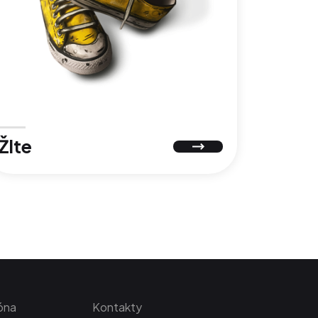
Žlte
óna
Kontakty