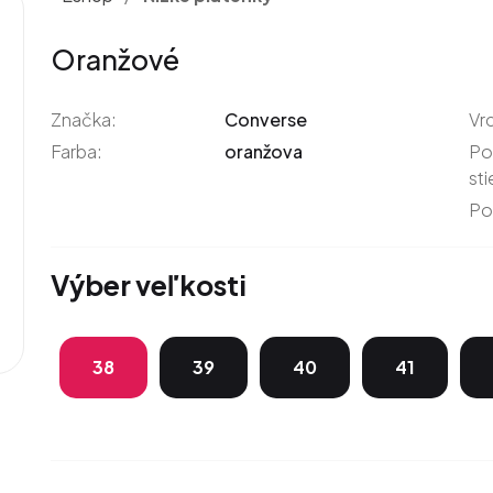
Oranžové
Značka:
Converse
Vr
Farba:
oranžova
Po
sti
Po
Výber veľkosti
38
39
40
41